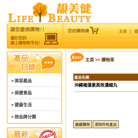
主頁
│
主頁
>> 購物車
產品名稱
美容產品
>
沖繩褐藻素高效濃縮丸
保健食品
>
健康生活
>
按品牌分類
>