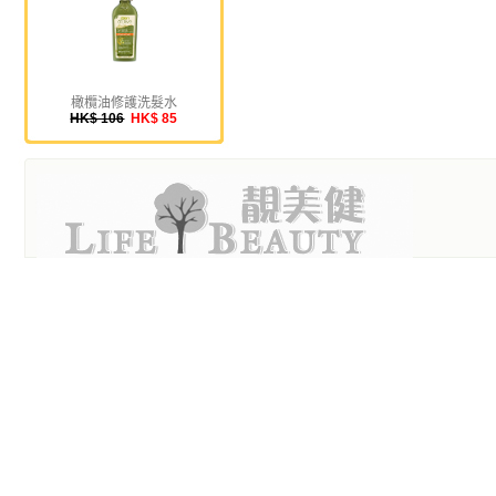
橄欖油修護洗髮水
HK$ 106
HK$ 85