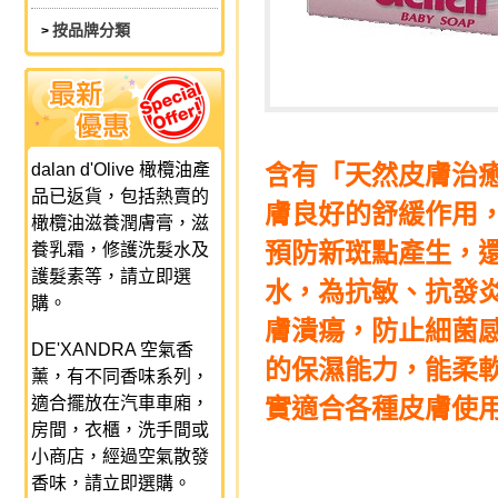
按品牌分類
>
dalan d'Olive 橄欖油產
含有「天然皮膚治
品已返貨，包括熱賣的
膚良好的舒緩作用
橄欖油滋養潤膚膏，滋
預防新斑點產生，
養乳霜，修護洗髮水及
護髮素等，請立即選
水，為抗敏、抗發
購。
膚潰瘍，防止細菌
DE'XANDRA 空氣香
的保濕能力，能柔
薰，有不同香味系列，
適合擺放在汽車車廂，
實適合各種皮膚使
房間，衣櫃，洗手間或
小商店，經過空氣散發
香味，請立即選購。