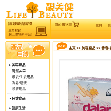
主頁
│
主頁
>>
美容產品
>> 香皂/
美容產品
>
清潔美容
-
護髮/生髮用品
-
香皂/皂液
-
護膚用品
-
保健食品
>
健康生活
>