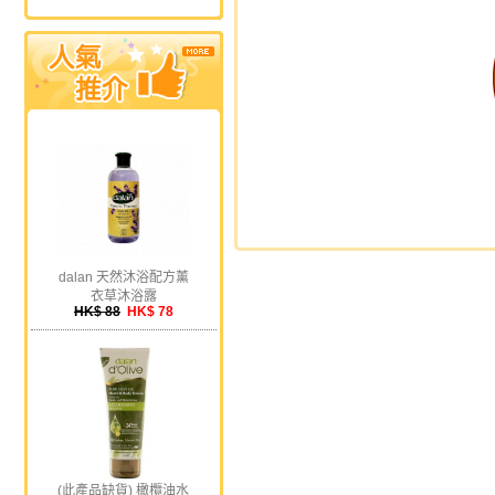
dalan 天然沐浴配方薰
衣草沐浴露
HK$ 88
HK$ 78
(此產品缺貨) 橄欖油水