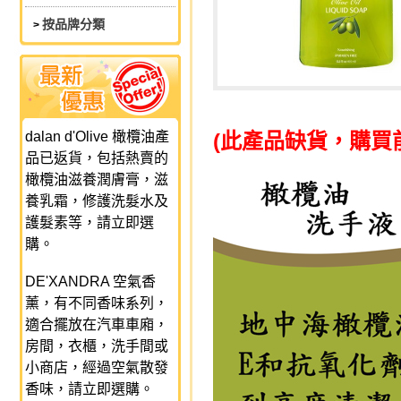
按品牌分類
>
dalan d'Olive 橄欖油產
(此產品缺貨，購買
品已返貨，包括熱賣的
橄欖油滋養潤膚膏，滋
養乳霜，修護洗髮水及
護髮素等，請立即選
購。
DE'XANDRA 空氣香
薰，有不同香味系列，
適合擺放在汽車車廂，
房間，衣櫃，洗手間或
小商店，經過空氣散發
香味，請立即選購。