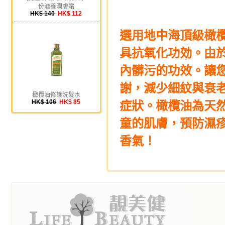
份滋養潤膚霜
HK$ 140
HK$ 112
選用地中海頂級橄
具抗氧化功効。由
內髒污的功效。讓
謝，減少細紋與衰
橄欖油修護洗髮水
HK$ 106
HK$ 85
症狀。橄欖油為天
童的肌膚，預防濕
香氣！