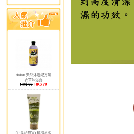
dalan 天然沐浴配方薰
衣草沐浴露
HK$ 88
HK$ 78
(此產品缺貨) 橄欖油水