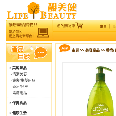
主頁
│
主頁
>>
美容產品
>> 香皂/
美容產品
>
清潔美容
-
護髮/生髮用品
-
香皂/皂液
-
護膚用品
-
保健食品
>
健康生活
>